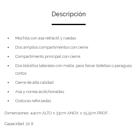
Descripción
Mochila con asa retráctil y ruedas.
Dos amplios compartimentos con cierre.
Compartimento principal con cierre.
Dos bolsillos laterales con malla, para llevar botellas o paraguas
cortos.
Cierre de alta calidad
Asa y correa acolchonadas.
Costuras reforzadas
Dimensiones: 44cm ALTO x 33cm ANCH. x 15,5cm PROF.
Capacidad: 22 lt