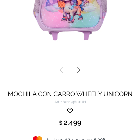
MOCHILA CON CARRO WHEELY UNICORN
1801174801UN
2.499
$
hasta en
12
cuotas de
$ 208