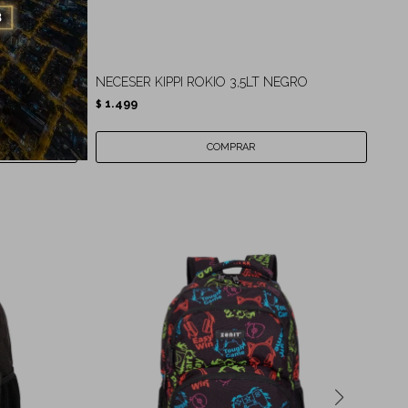
 ROSA
NECESER KIPPI ROKIO 3,5LT NEGRO
NE
1.499
5
$
$