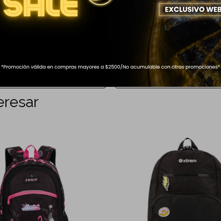
URUGUAY CELESTE
RIÑONERA CROSS PACK PUFFER
999
$
eresar