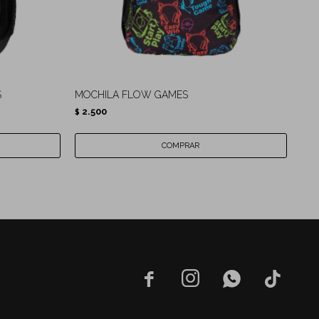
S
MOCHILA FLOW GAMES
MO
2.500
4.
$
$



