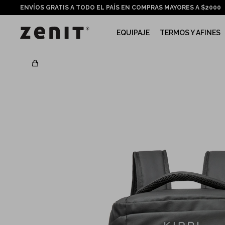
ENVÍOS GRATIS A TODO EL PAÍS EN COMPRAS MAYORES A $2000
EQUIPAJE
TERMOS Y AFINES