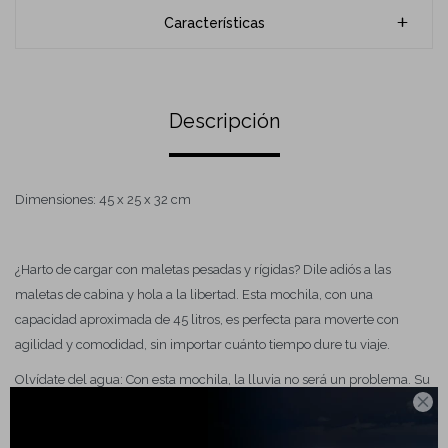
Características
Descripción
Dimensiones: 45 x 25 x 32 cm
¿Harto de cargar con maletas pesadas y rígidas? Dile adiós a las
maletas de cabina y hola a la libertad. Esta mochila, con una
capacidad aproximada de 45 litros, es perfecta para moverte con
agilidad y comodidad, sin importar cuánto tiempo dure tu viaje.
Olvídate del agua: Con esta mochila, la lluvia no será un problema. Su

cubierta engomada y cierres engomados repelen el agua,
manteniendo tus pertenencias secas y protegidas. ¡Viaja con