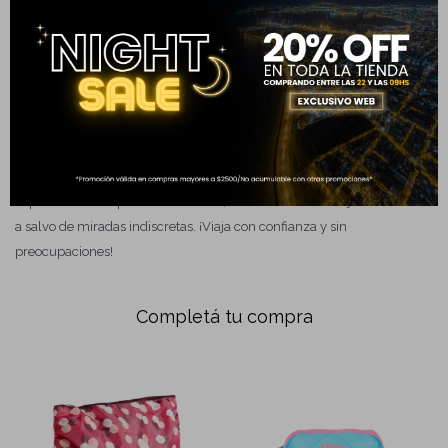
tranquilidad sin importar el clima!
Tu laptop siempre segura: ¿Preocupado por tu laptop? Esta mochila
cuenta con un compartimento acolchado especial para laptops de
hasta 15.6". Llévala contigo de forma segura y cómoda a donde quiera
que vayas.
Seguridad ante todo: ¿Quieres viajar con la tranquilidad de que tus
pertenencias están protegidas? Los cierres principales de esta mochila
te permiten incorporar un candado, manteniendo tus objetos de valor
a salvo de miradas indiscretas. ¡Viaja con confianza y sin
preocupaciones!
Completá tu compra