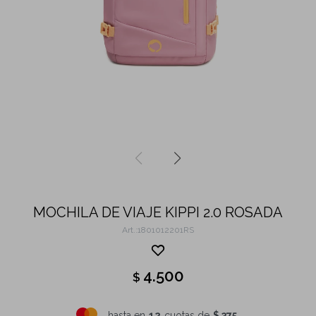
MOCHILA DE VIAJE KIPPI 2.0 ROSADA
1801012201RS
4.500
$
hasta en
12
cuotas de
$ 375