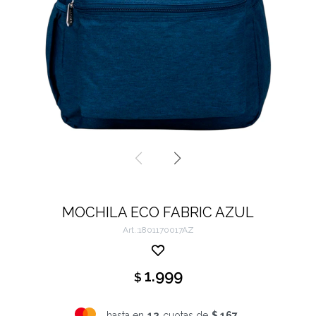
MOCHILA ECO FABRIC AZUL
1801170017AZ
1.999
$
hasta en
12
cuotas de
$ 167