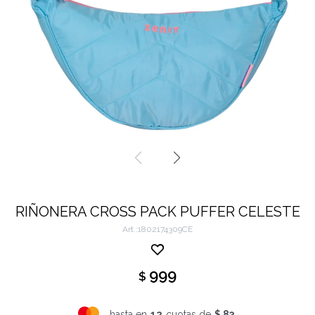
RIÑONERA CROSS PACK PUFFER CELESTE
1802174309CE
999
$
hasta en
12
cuotas de
$ 83