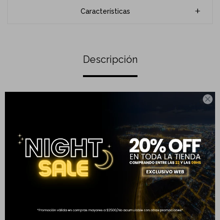
Características
Descripción
3 piezas:

1 Tenedor
1 Cuchillo tipo puntilla
1 Tabla de Bambu
Completá tu compra