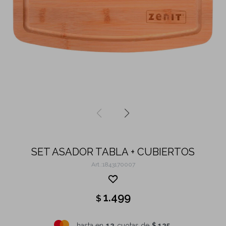
SET ASADOR TABLA + CUBIERTOS
1843170007
1.499
$
hasta en
12
cuotas de
$ 125