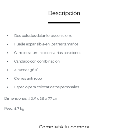
Descripción
Dos bolsillos delanteros con cierre
Fuelle expansible en los tres tamaños
Carro de aluminio con varias posiciones
Candado con combinación
4 ruedas 360°
Cierres anti robo
Espacio para colocar datos personales
Dimensiones: 46.5 x 28 x 77 cm
Peso: 4.7 kg
Completá tu compra