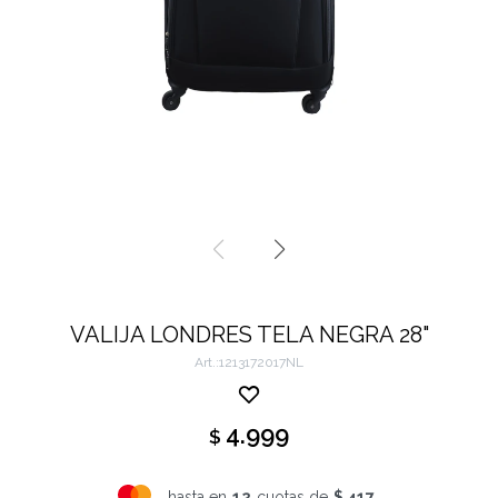
VALIJA LONDRES TELA NEGRA 28"
1213172017NL
4.999
$
hasta en
12
cuotas de
$ 417