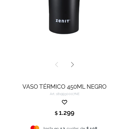
VASO TÉRMICO 450ML NEGRO
1819930007NE
1.299
$
hasta en
12
cuotas de
$ 108