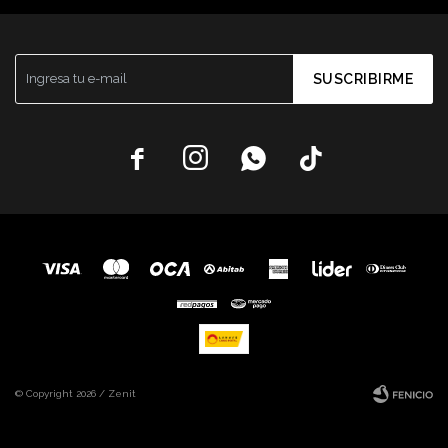
SUSCRIBIRME




© Copyright 2026 / Zenit