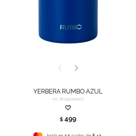
YERBERA RUMBO AZUL
1805525019AZ
499
$
hasta en
12
cuotas de
$ 42