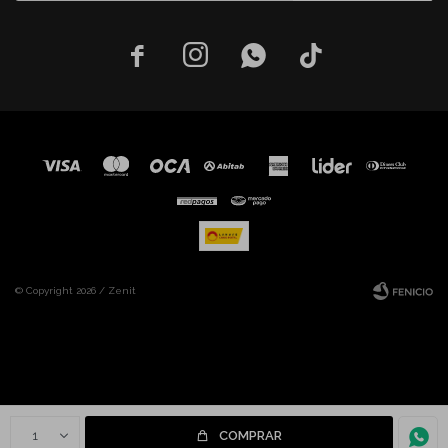




© Copyright 2026 / Zenit
Fenicio
1
COMPRAR