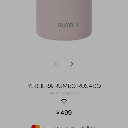
YERBERA RUMBO ROSADO
1805525019RS
499
$
hasta en
12
cuotas de
$ 42