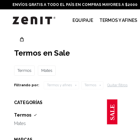
ENVÍOS GRATIS A TODO EL PAÍS EN COMPRAS MAYORES A $2000
EQUIPAJE
TERMOS Y AFINES
Termos en Sale
Termos
Mates
Quitar filtros
Filtrando por:
Termos y afines
Termos
CATEGORÍAS
Termos
Mates
MARCAS