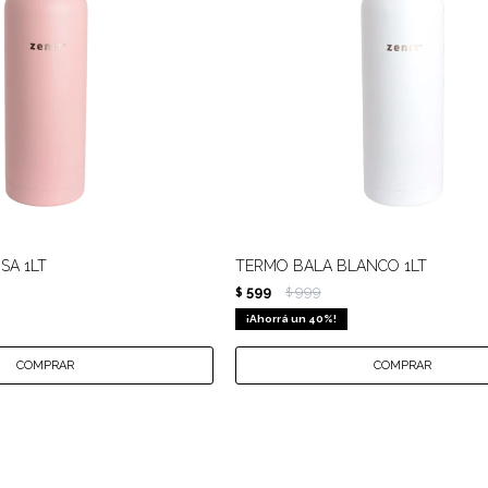
SA 1LT
TERMO BALA BLANCO 1LT
599
999
$
$
40