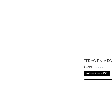
TERMO BALA RO
599
999
$
$
40