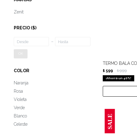
Zenit
PRECIO
($)
OK
TERMO BALA CO
599
999
COLOR
$
$
40
Naranja
Rosa
Violeta
Verde
Blanco
Celeste