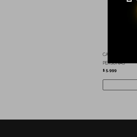
CARPA SWISS A
PERSONAS
5.999
$