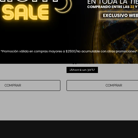
LL AROUND TENT 6
SILLA SWISSBRAND OUTDOOR AZ
699
999
$
$
30