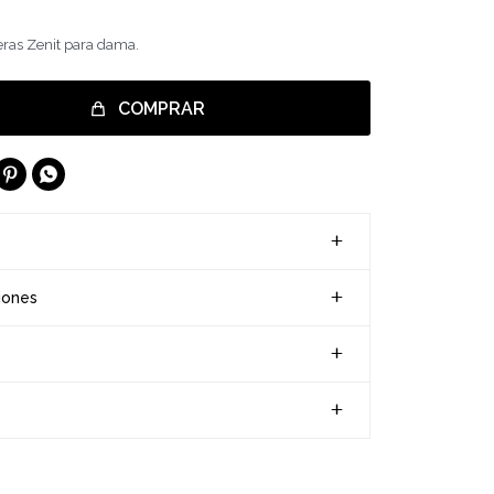
eras Zenit para dama.
COMPRAR


iones