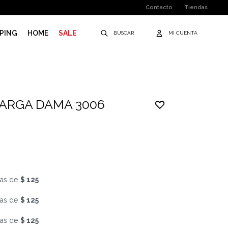
Contacto
Tiendas
PING
HOME
SALE
LARGA DAMA 3006
as de
$ 125
as de
$ 125
as de
$ 125