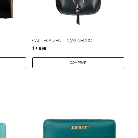
CARTERA ZENIT 0322 NEGRO
BAN
1.999
1.
$
$