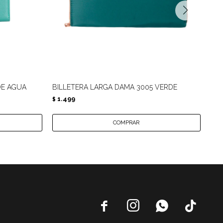
DE AGUA
BILLETERA LARGA DAMA 3005 VERDE
BIL
1.499
1.
$
$



