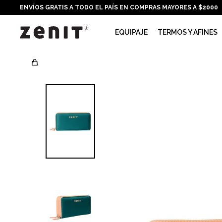
ENVÍOS GRATIS A TODO EL PAÍS EN COMPRAS MAYORES A $2000
EQUIPAJE
TERMOS Y AFINES