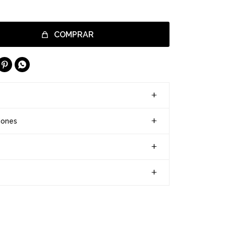
COMPRAR


iones