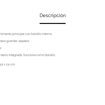
Descripción
imento principal con bolsillo interno
l para guardar zapatos
e
darlo integrada, funciona como bolsillo
34 x 24 cm