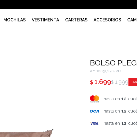
MOCHILAS
VESTIMENTA
CARTERAS
ACCESORIOS
CAM
BOLSO PLEG
1803174704VD
1.699
1.999
$
$
hasta en
12
cuot
hasta en
12
cuot
hasta en
12
cuot