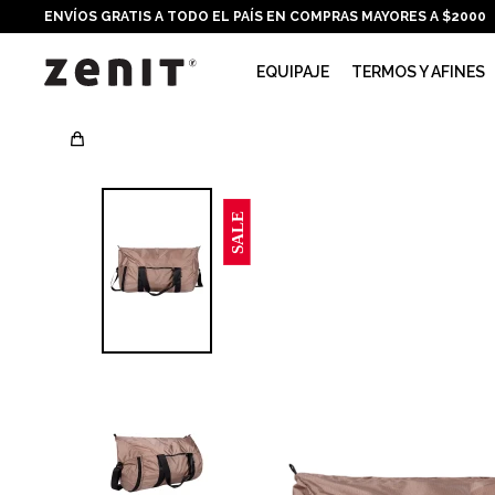
ENVÍOS GRATIS A TODO EL PAÍS EN COMPRAS MAYORES A $2000
EQUIPAJE
TERMOS Y AFINES