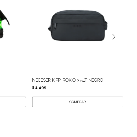
NECESER KIPPI ROKIO 3,5LT NEGRO
KIT
1.499
$
PAR
1.
$