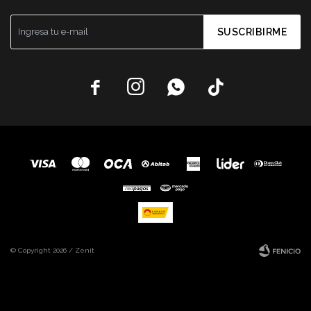
SUSCRIBIRME




© Copyright 2026 / Zenit