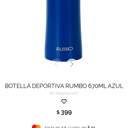
BOTELLA DEPORTIVA RUMBO 670ML AZUL
1819525020AZ
399
$
hasta en
12
cuotas de
$ 33