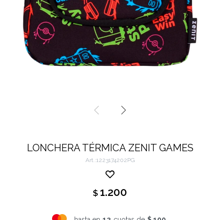
LONCHERA TÉRMICA ZENIT GAMES
1223174202PG
1.200
$
hasta en
12
cuotas de
$ 100