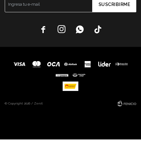
SUSCRIBIRME




© Copyright 2026 / Zenit