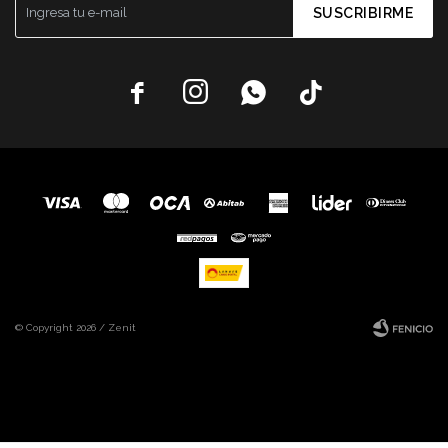
SUSCRIBIRME




© Copyright 2026 / Zenit