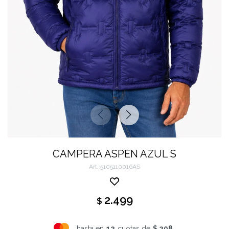
CAMPERA ASPEN AZUL S
5105110016AS
2.499
$
hasta en
12
cuotas de
$ 208