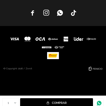




© Copyright 2026 / Zenit
Fenicio
1
COMPRAR