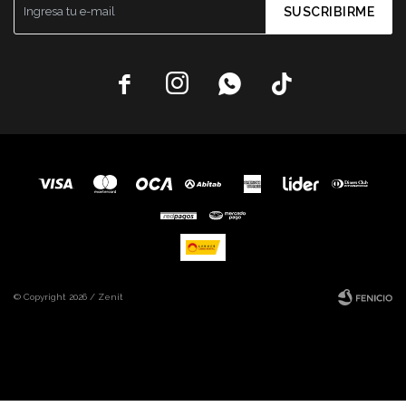
SUSCRIBIRME




© Copyright 2026 / Zenit