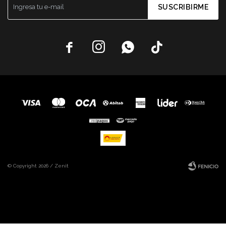
SUSCRIBIRME




© Copyright 2026 / Zenit