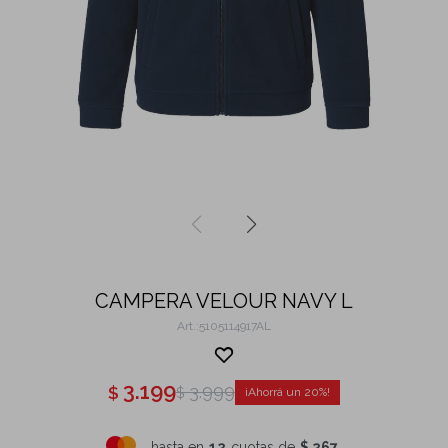
CAMPERA VELOUR NAVY L
5105114917AL
3.199
3.999
$
$
20
hasta en
12
cuotas de
$ 267