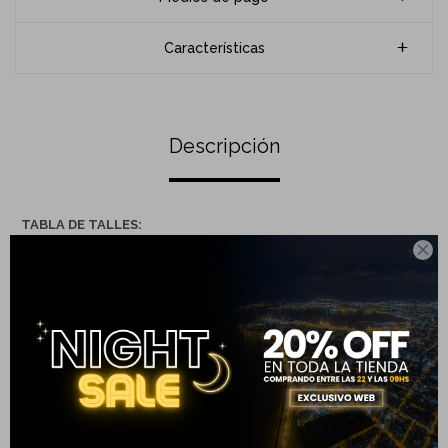
Características
Descripción
TABLA DE TALLES:

S
M
L
XL
XXL
Largo
61
64
66
68
70
(cm)
Ancho
56
58
59
62
64
(cm)