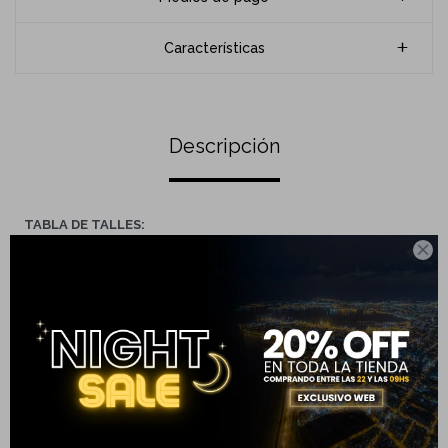
Características
Descripción
TABLA DE TALLES:

S
M
L
XL
XXL
Largo
61
64
66
68
70
(cm)
Ancho
56
58
59
62
64
(cm)