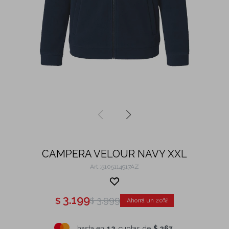
CAMPERA VELOUR NAVY XXL
5105114917AZ
3.199
3.999
$
$
20
hasta en
12
cuotas de
$ 267