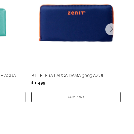
DE AGUA
BILLETERA LARGA DAMA 3005 AZUL
BIL
1.499
1.
$
$