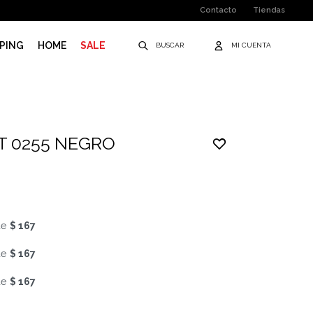
Contacto
Tiendas
PING
HOME
SALE
T 0255 NEGRO
de
$ 167
de
$ 167
de
$ 167