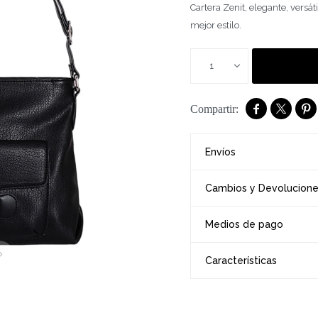
Cartera Zenit, elegante, versát
mejor estilo.
1



Envíos
Cambios y Devolucion
Medios de pago
Características