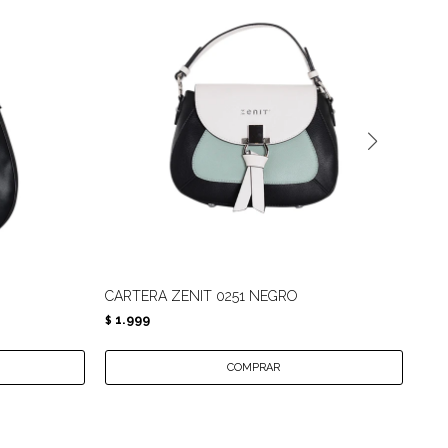
CARTERA ZENIT 0251 NEGRO
CAR
1.999
1.
$
$