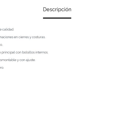
Descripción
e calidad.
naciones en cierres y costuras.
o.
rincipal con bolsillos internos.
esmontable y con ajuste.
ro.