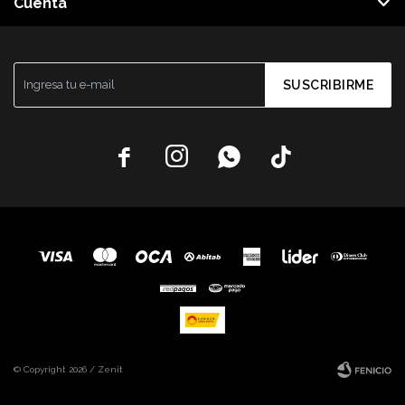
Cuenta
SUSCRIBIRME




© Copyright 2026 / Zenit