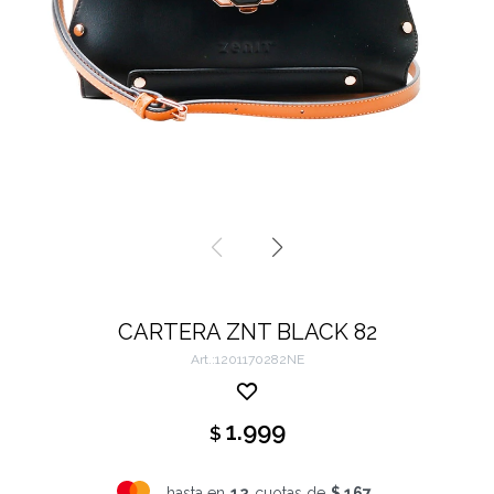
CARTERA ZNT BLACK 82
1201170282NE
1.999
$
hasta en
12
cuotas de
$ 167