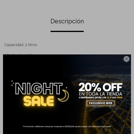
Descripción
Capacidad: 2 litros.
Alto (cm): 11.00

Ancho (cm): 22.50
Profundidad (cm): 9.5
Material: 100% Polyester
Completá tu compra