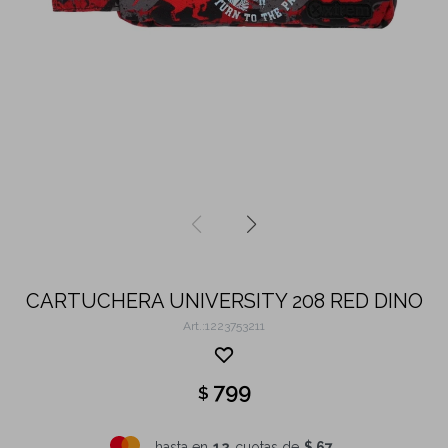
CARTUCHERA UNIVERSITY 208 RED DINO
1223753211
799
$
hasta en
12
cuotas de
$ 67