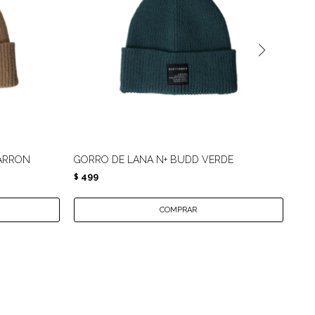
MARRON
GORRO DE LANA N+ BUDD VERDE
GO
499
4
$
$