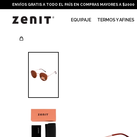
ENVÍOS GRATIS A TODO EL PAÍS EN COMPRAS MAYORES A $2000
EQUIPAJE
TERMOS Y AFINES