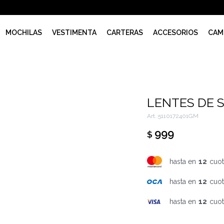
MOCHILAS
VESTIMENTA
CARTERAS
ACCESORIOS
CAM
LENTES DE 
5110172401GM
999
$
hasta en
12
cuot
hasta en
12
cuot
hasta en
12
cuot