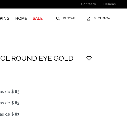
Contacto
Tiendas
PING
HOME
SALE
SOL ROUND EYE GOLD
as de
$ 83
as de
$ 83
as de
$ 83