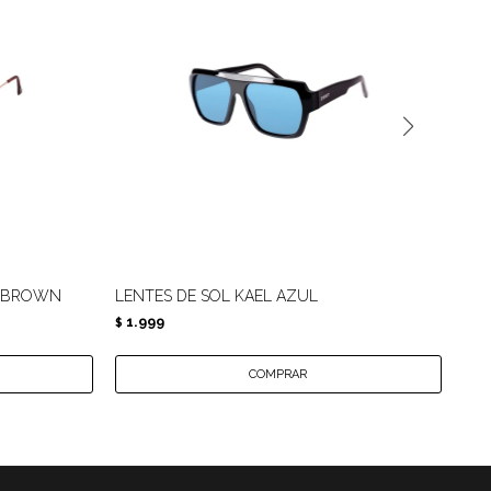
D BROWN
LENTES DE SOL KAEL AZUL
LEN
1.999
1.
$
$