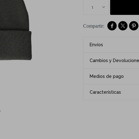
1



Envíos
Cambios y Devolucion
Medios de pago
Características