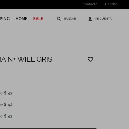
Contacto
Tiendas
PING
HOME
SALE
A N+ WILL GRIS
de
$ 42
de
$ 42
de
$ 42