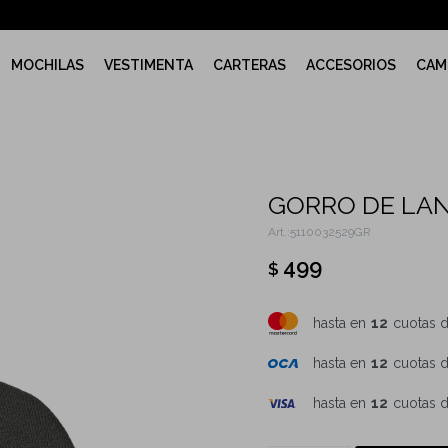
MOCHILAS
VESTIMENTA
CARTERAS
ACCESORIOS
CAM
GORRO DE LAN
5110032529GR
499
$
hasta en
12
cuotas 
hasta en
12
cuotas 
hasta en
12
cuotas 