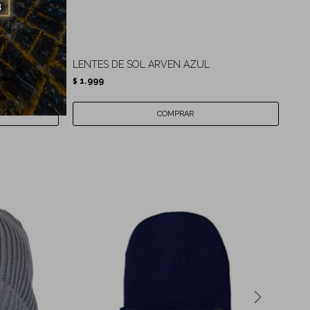
 BLUE
LENTES DE SOL ARVEN AZUL
LEN
1.999
1.
$
$