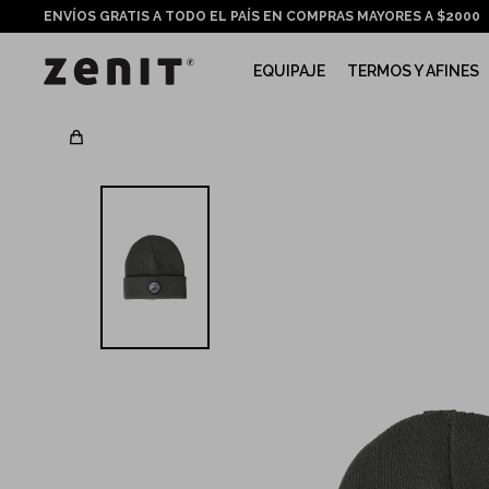
ENVÍOS GRATIS A TODO EL PAÍS EN COMPRAS MAYORES A $2000
EQUIPAJE
TERMOS Y AFINES