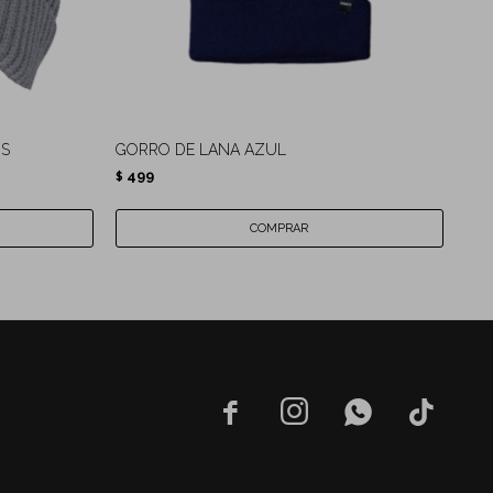
IS
GORRO DE LANA AZUL
GOR
499
4
$
$



