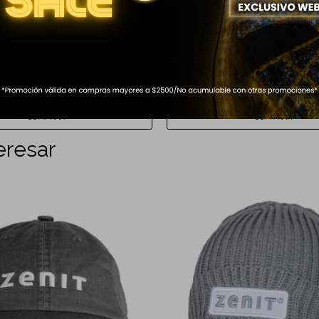
SOL DEYRA MARRON
LENTES DE SOL AVIATOR GOLD
999
$
eresar