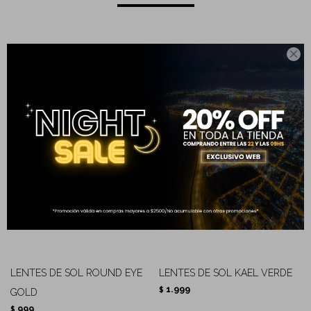

Completá tu compra
LENTES DE SOL ROUND EYE
LENTES DE SOL KAEL VERDE
1.999
$
GOLD
999
$