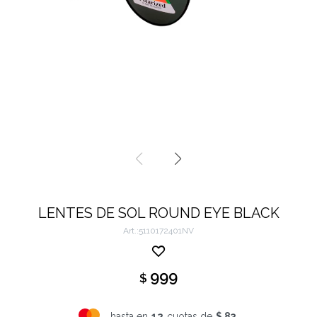
LENTES DE SOL ROUND EYE BLACK
5110172401NV
999
$
hasta en
12
cuotas de
$ 83