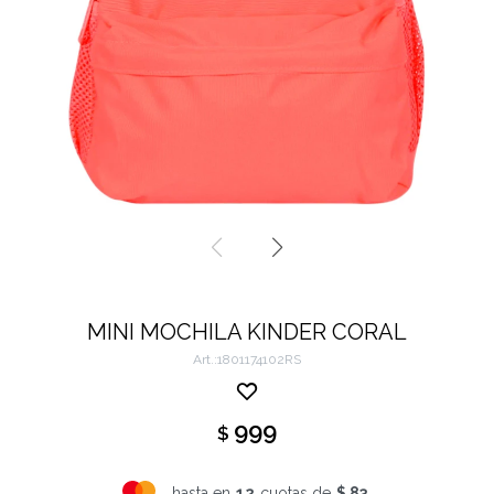
MINI MOCHILA KINDER CORAL
1801174102RS
999
$
hasta en
12
cuotas de
$ 83