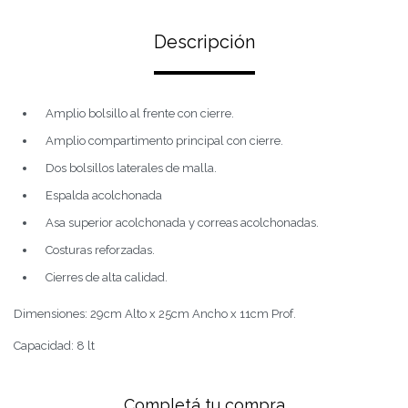
Descripción
Amplio bolsillo al frente con cierre.
Amplio compartimento principal con cierre.
Dos bolsillos laterales de malla.
Espalda acolchonada
Asa superior acolchonada y correas acolchonadas.
Costuras reforzadas.
Cierres de alta calidad.
Dimensiones: 29cm Alto x 25cm Ancho x 11cm Prof.
Capacidad: 8 lt
Completá tu compra