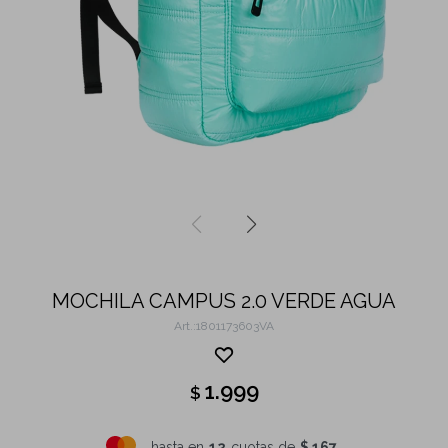
MOCHILA CAMPUS 2.0 VERDE AGUA
1801173603VA
1.999
$
hasta en
12
cuotas de
$ 167