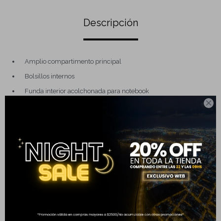
Descripción
Amplio compartimento principal
Bolsillos internos
Funda interior acolchonada para notebook

Bolsillo frontal
Panel trasero acolchonado
Cierres de alta calidad
Medidas: 40 cm x 30 cm x 12 cm
Completá tu compra