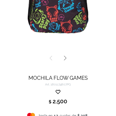
MOCHILA FLOW GAMES
1801174807PG
2.500
$
hasta en
12
cuotas de
$ 208