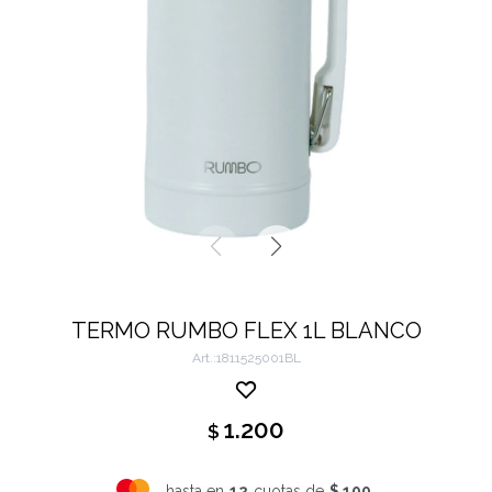
TERMO RUMBO FLEX 1L BLANCO
1811525001BL
1.200
$
hasta en
12
cuotas de
$ 100