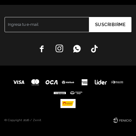
SUSCRIBIRME




© Copyright 2026 / Zenit