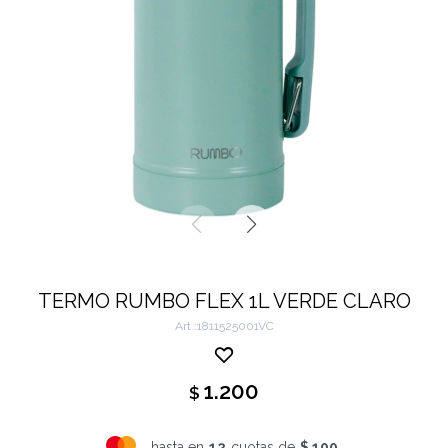
TERMO RUMBO FLEX 1L VERDE CLARO
1811525001VC
1.200
$
hasta en
12
cuotas de
$ 100