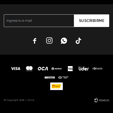
SUSCRIBIRME




© Copyright 2026 / Zenit