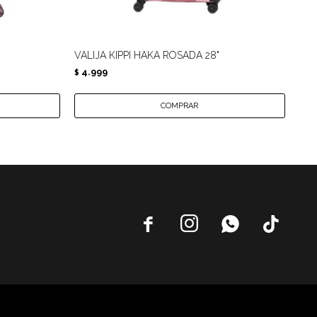
VALIJA KIPPI HAKA ROSADA 28"
VAL
4.999
4.
$
$



