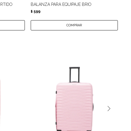
URTIDO
BALANZA PARA EQUIPAJE BRIO
NE
599
5
$
$