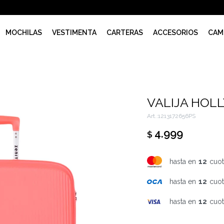
MOCHILAS
VESTIMENTA
CARTERAS
ACCESORIOS
CAM
VALIJA HOL
1213172656PS
4.999
$
hasta en
12
cuot
hasta en
12
cuot
hasta en
12
cuot