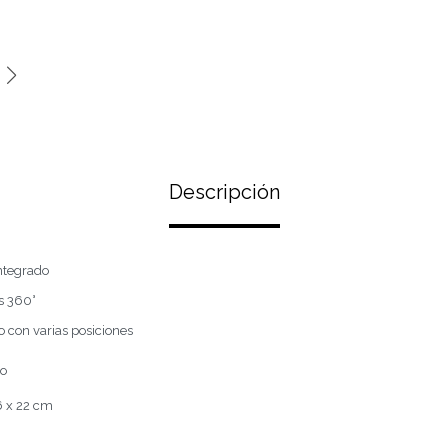
Descripción
ntegrado
s 360°
 con varias posiciones
no
6 x 22 cm