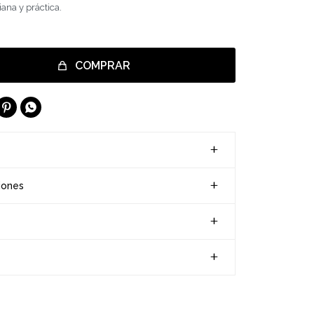
iana y práctica.
COMPRAR


iones