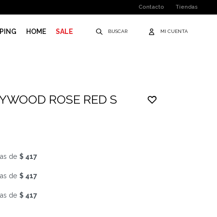
Contacto
Tiendas
PING
HOME
SALE
LYWOOD ROSE RED S
as de
$ 417
as de
$ 417
as de
$ 417