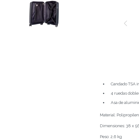
Candado TSA i
4 ruedas doble
Asa de aluminio
Material: Polipropile
Dimensiones: 38 x 5
Peso: 2,6 kg