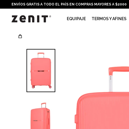
ENVÍOS GRATIS A TODO EL PAÍS EN COMPRAS MAYORES A $2000
EQUIPAJE
TERMOS Y AFINES