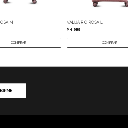
ROSA M
VALIJA RIO ROSA L
4.999
$
BIRME