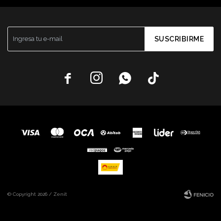
SUSCRIBIRME




© Copyright 2026 / Zenit