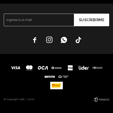
SUSCRIBIRME




© Copyright 2026 / Zenit