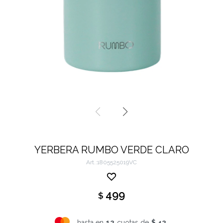
YERBERA RUMBO VERDE CLARO
1805525019VC
499
$
hasta en
12
cuotas de
$ 42