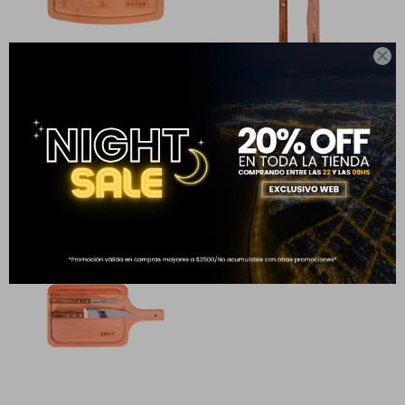

SET ASADOR TABLA +
CUBIERTOS ASADOR
899
$
CUBIERTOS
1.499
$