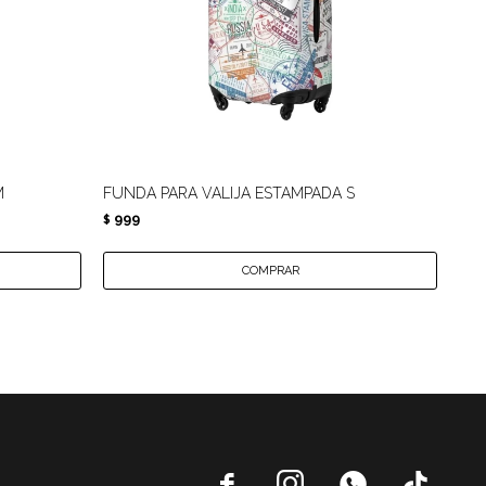
M
FUNDA PARA VALIJA ESTAMPADA S
999
$



