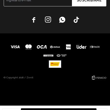
SUSCRIBIRME




© Copyright 2026 / Zenit