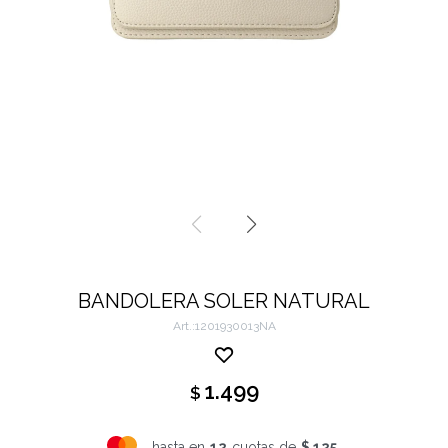
BANDOLERA SOLER NATURAL
1201930013NA
1.499
$
hasta en
12
cuotas de
$ 125