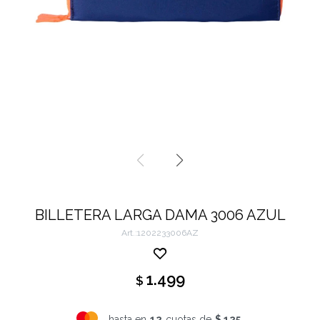
BILLETERA LARGA DAMA 3006 AZUL
1202233006AZ
1.499
$
hasta en
12
cuotas de
$ 125