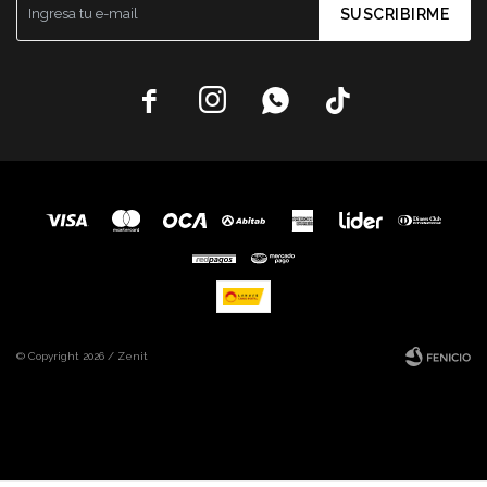
SUSCRIBIRME




© Copyright 2026 / Zenit