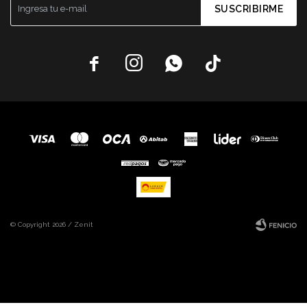
SUSCRIBIRME




© Copyright 2026 / Zenit