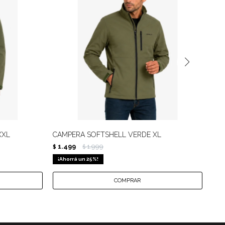
XXL
CAMPERA SOFTSHELL VERDE XL
CAM
1.499
1.999
1.
$
$
$
25