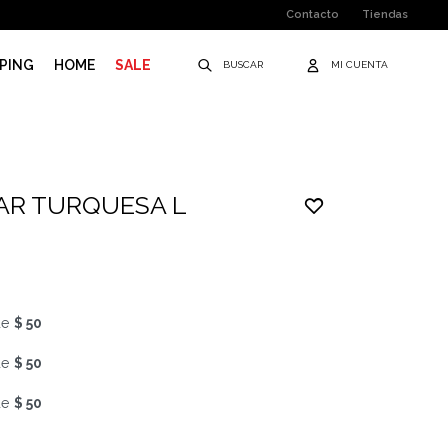
Contacto
Tiendas
PING
HOME
SALE
AR TURQUESA L
de
$ 50
de
$ 50
de
$ 50