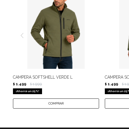
CAMPERA SOFTSHELL VERDE L
CAMPERA SO
1.499
1.999
1.499
1.
$
$
$
$
25
25