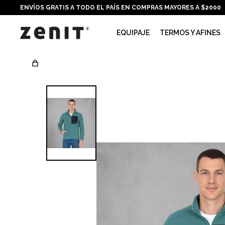
ENVÍOS GRATIS A TODO EL PAÍS EN COMPRAS MAYORES A $2000
EQUIPAJE
TERMOS Y AFINES