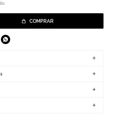
llo
COMPRAR

es