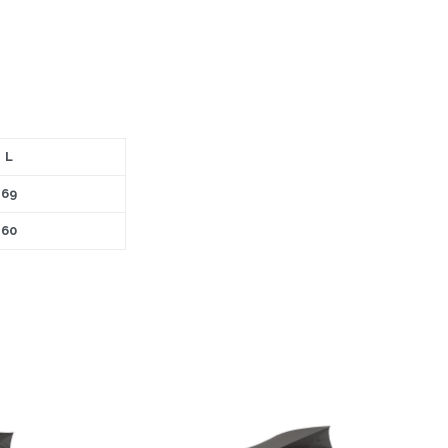
L
69
60