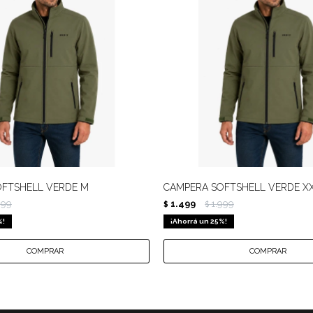
FTSHELL VERDE M
CAMPERA SOFTSHELL VERDE X
999
1.499
1.999
$
$
25