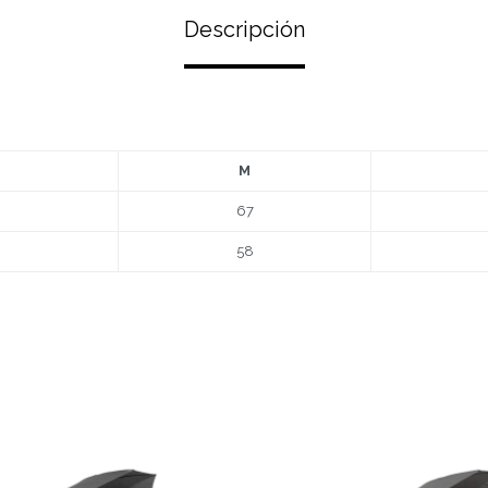
Descripción
M
67
58