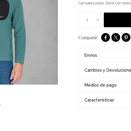
Campera polar Zenit con bolsi
1



Envíos
Cambios y Devolucion
Medios de pago
Características