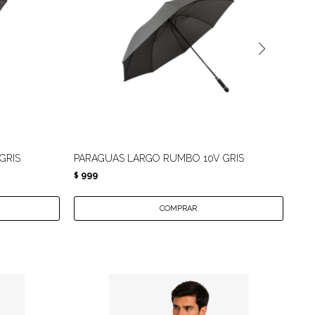
GRIS
PARAGUAS LARGO RUMBO 10V GRIS
PA
999
4
$
$