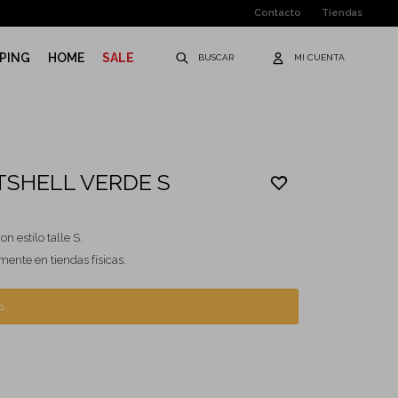
Contacto
Tiendas
PING
HOME
SALE
SHELL VERDE S
n estilo talle S.
ente en tiendas físicas.
o.