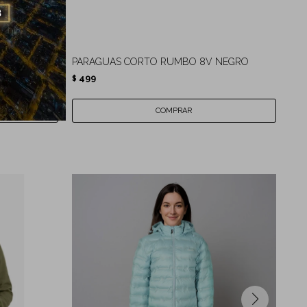
GRIS
PARAGUAS CORTO RUMBO 8V NEGRO
PA
499
6
$
$