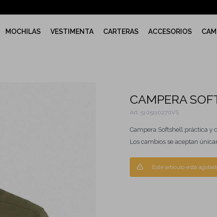
MOCHILAS
VESTIMENTA
CARTERAS
ACCESORIOS
CAM
CAMPERA SOFT
5105110270VS
Campera Softshell práctica y co
Los cambios se aceptan únicam
Este artículo está agotad