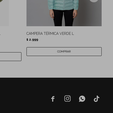
L
CAMPERA TÉRMICA VERDE L
CAM
2.999
2.
$
$



