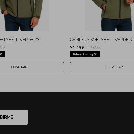
FTSHELL VERDE XXL
CAMPERA SOFTSHELL VERDE X
999
1.499
1.999
$
$
25
BIRME